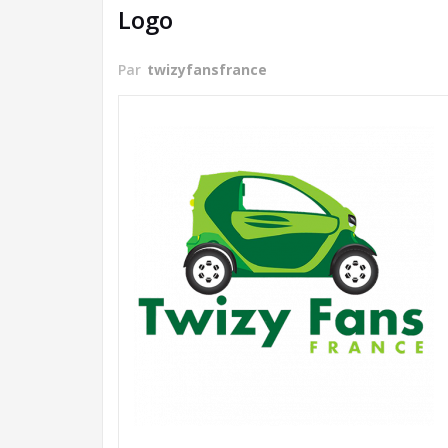
Logo
Par
twizyfansfrance