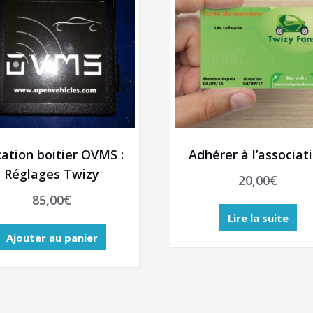
ation boitier OVMS :
Adhérer à l’associat
Réglages Twizy
20,00
€
85,00
€
Lire la suite
Ajouter au panier