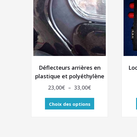
Déflecteurs arrières en
Loc
plastique et polyéthylène
Plage
23,00
€
–
33,00
€
de
Ce
prix :
Choix des options
produit
23,00€
a
plusieurs
à
variations.
33,00€
Les