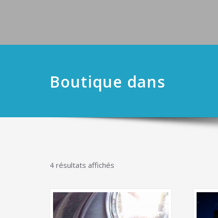
Boutique dans
Trié
4 résultats affichés
par
popularité