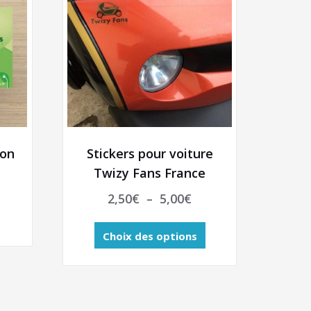
ion
Stickers pour voiture
Twizy Fans France
Plage
2,50
€
–
5,00
€
de
Ce
prix :
Choix des options
produit
2,50€
a
plusieurs
à
variations.
5,00€
Les