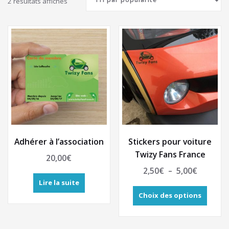
Trié
2 résultats affichés
par
popularité
Adhérer à l’association
Stickers pour voiture
Twizy Fans France
20,00
€
Plage
2,50
€
–
5,00
€
de
Lire la suite
Ce
prix :
Choix des options
produit
2,50€
a
plusie
à
variati